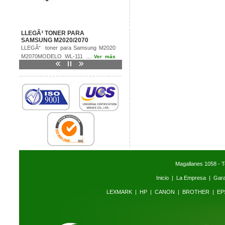
LLEGÃ³ TONER PARA
SAMSUNG M2020/2070
LLEGÃ“ toner para Samsung M2020
M2070MODELO WL-111 ...
Ver más
>>
Magallanes 1058 - T
Inicio
|
La Empresa
|
Gara
LEXMARK
|
HP
|
CANON
|
BROTHER
|
EP